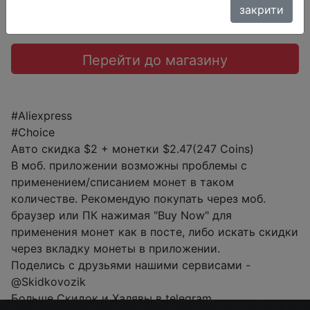
закрити
Перейти до магазину
#Aliexpress
#Choice
Авто скидка $2 + монетки $2.47(247 Coins)
В моб. приложении возможны проблемы с
применением/списанием монет в таком
количестве. Рекомендую покупать через моб.
браузер или ПК нажимая "Buy Now" для
применения монет как в посте, либо искать скидки
через вкладку монеты в приложении.
Поделись с друзьями нашими сервисами -
@Skidkovozik
Больше Скидок и Халявы в telegram