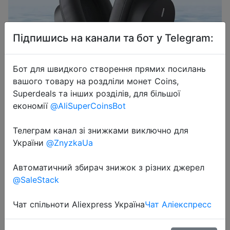
Підпишись на канали та бот у Telegram:
Бот для швидкого створення прямих посилань
2023-10-02
вашого товару на роздліли монет Coins,
Baseus Bowie D03 Wireless
Superdeals та інших розділів, для більшої
Headphone Bluetooth 5.3 40mm
економії
@AliSuperCoinsBot
Driver Over the Ear Headsets
30hours Playtime Wireless/Wired
Телеграм канал зі знижками виключно для
Earphones
України
@ZnyzkaUa
Автоматичний збирач знижок з різних джерел
$13.55
@SaleStack
Чат спільноти Aliexpress Україна
Чат Аліекспресс
Sale