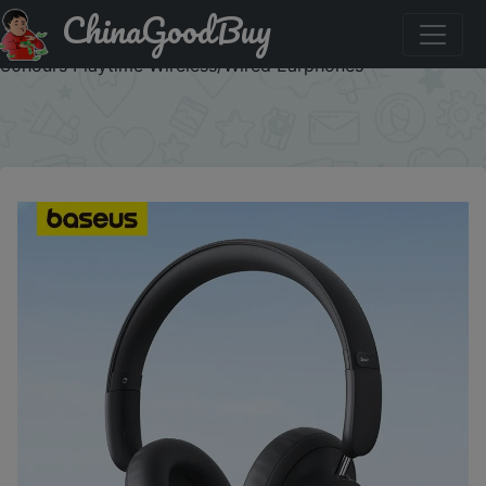
ChinaGoodBuy
Знижка на Baseus Bowie D03 Wireless Headphone
Bluetooth 5.3 40mm Driver Over the Ear Headsets
30hours Playtime Wireless/Wired Earphones
×