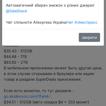
Автоматичний збирач знижок з різних джерел
@SaleStack
Перейти до магазину
Чат спільноти Aliexpress Україна
Чат Аліекспресс
закрити
#Aliexpress
#Choice
$35.43 - 512GB
$44.48 - 1TB
$83.82 - 2TB
В мобильном приложении может быть другая цена,
в этом случае открываем в браузере или ищем
товар в разделе SuperDeals приложения.
Если есть монетки, то тут дешевле -
go.skidkovoz.com/1fwhA
:
$34.51 - 512GB (авто скидка $4 + 333 монет)