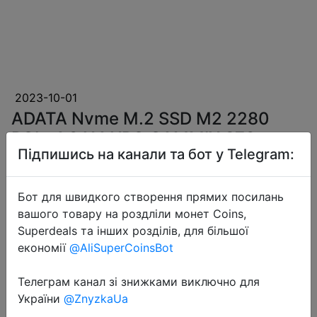
2023-10-01
ADATA Nvme M.2 SSD M2 2280
PCIe 4.0 X4 XPG GAMMIX S70
Підпишись на канали та бот у Telegram:
BLADE SSDs 1TB 512GB 2TB
Internal Solid State Drive HDD Hard
Disk for PS5
Бот для швидкого створення прямих посилань
вашого товару на роздліли монет Coins,
Superdeals та інших розділів, для більшої
$35.43
економії
@AliSuperCoinsBot
Телеграм канал зі знижками виключно для
України
@ZnyzkaUa
Sale