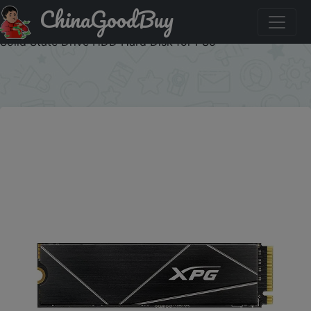
ChinaGoodBuy
Знижка на ADATA Nvme M.2 SSD M2 2280 PCIe 4.0 X4
XPG GAMMIX S70 BLADE SSDs 1TB 512GB 2TB Internal
Solid State Drive HDD Hard Disk for PS5
×