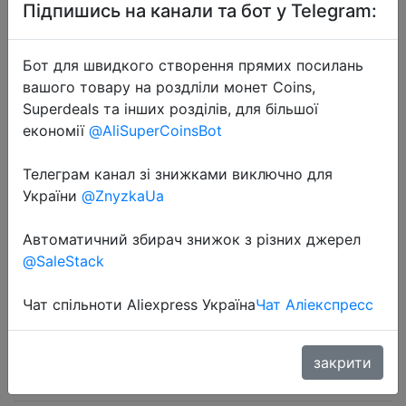
Підпишись на канали та бот у Telegram:
Бот для швидкого створення прямих посилань
вашого товару на роздліли монет Coins,
Superdeals та інших розділів, для більшої
2023-09-28
економії
@AliSuperCoinsBot
50pcs Disposable Cosmetic Lip
Brush Lipstick Lip Glossy Wands
Телеграм канал зі знижками виключно для
України
@ZnyzkaUa
Pen Cleaner Applicator Makeup
Brushes Tools
Автоматичний збирач знижок з різних джерел
@SaleStack
$1.03
Чат спільноти Aliexpress Україна
Чат Аліекспресс
закрити
Sale