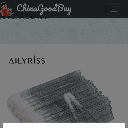
ChinaGoodBuy
Купити на розпродажі 50pcs Disposable Cosmetic Lip
Brush Lipstick Lip Glossy Wands Pen Cleaner Applicator
Makeup Brushes Tools
×