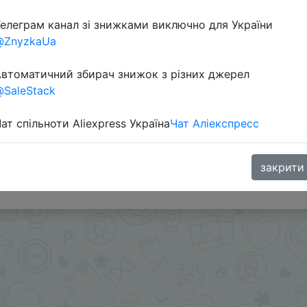
елеграм канал зі знижками виключно для України
@ZnyzkaUa
втоматичний збирач знижок з різних джерел
SaleStack
ат спільноти Aliexpress Україна
Чат Аліекспресс
ы с применением/списанием монет в таком количестве
 применения монет как в посте, или искать скидки че
закрити
.me/%2B8jHVizJO6XY3M2Qy