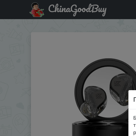
ChinaGoodBuy
Придбати по акціи KZ VXS Pro TWS Earphones Bluetooth-c
Б
т
р