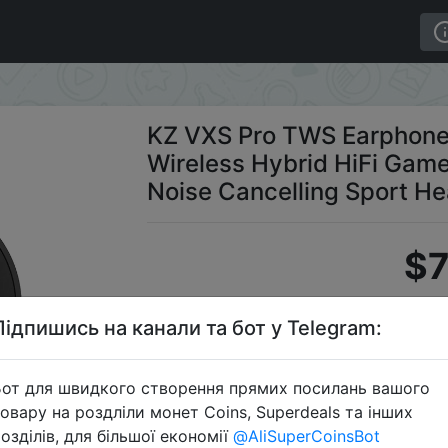
ompatible 5.3 Wireless Hybrid HiFi Game Earbuds Touch C
KZ VXS Pro TWS Earphones
Wireless Hybrid HiFi Gam
Noise Cancelling Sport H
$7
Підпишись на канали та бот у Telegram:
S
от для швидкого створення прямих посилань вашого
овару на роздліли монет Coins, Superdeals та інших
озділів, для більшої економії
@AliSuperCoinsBot
Перейти 