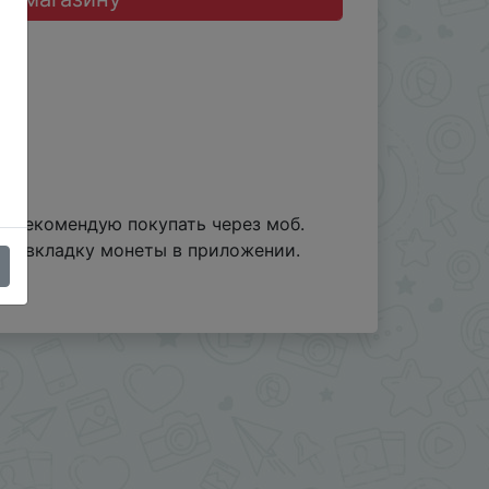
. Рекомендую покупать через моб.
рез вкладку монеты в приложении.