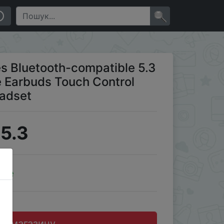
ontrol Noise Cancelling Sport Headset
×
 Bluetooth-compatible 5.3
e Earbuds Touch Control
eadset
5.3
ale
до магазину