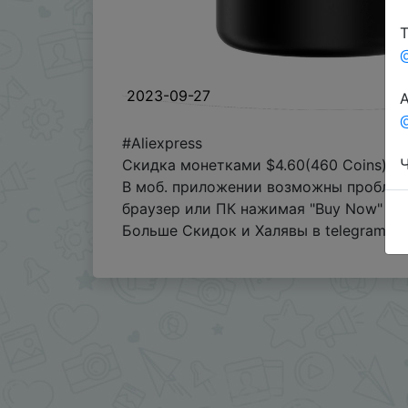
Т
2023-09-27
А
@
#Aliexpress
Ч
Скидка монетками $4.60(460 Coins)
В моб. приложении возможны проблем
браузер или ПК нажимая "Buy Now" для
Больше Скидок и Халявы в telegram
t