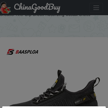
ChinaGoodBuy
Купити на розпродажі Baasploa 2023 New Men Sneaker
Comfortable Knit Walking Shoes Breathable Fashion
Sneaker Anti-Slip Shock-Absorbing Casual Shoes
×