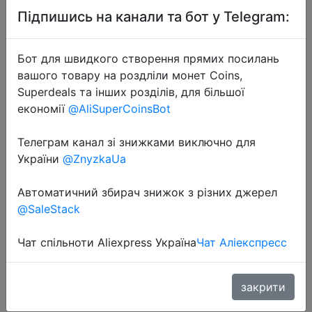
Підпишись на канали та бот у Telegram:
Бот для швидкого створення прямих посилань
вашого товару на роздліли монет Coins,
Superdeals та інших розділів, для більшої
2023-09-26
економії
@AliSuperCoinsBot
Baasploa 2023 New Men Sneaker
Comfortable Knit Walking Shoes
Телеграм канал зі знижками виключно для
Breathable Fashion Sneaker Anti-
України
@ZnyzkaUa
Slip Shock-Absorbing Casual Shoes
Автоматичний збирач знижок з різних джерел
@SaleStack
$13.02
Чат спільноти Aliexpress Україна
Чат Аліекспресс
Sale
закрити