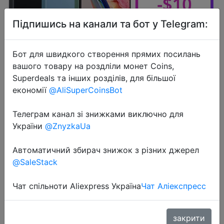
Підпишись на канали та бот у Telegram:
Бот для швидкого створення прямих посилань
вашого товару на роздліли монет Coins,
2023-09-26
Superdeals та інших розділів, для більшої
Global Version Xiaomi Redmi Note
економії
@AliSuperCoinsBot
12 Snapdragon® 685 120Hz
AMOLED DotDisplay 33W Fast
Телеграм канал зі знижками виключно для
Charging 50MP Camera 5000mAh
України
@ZnyzkaUa
Автоматичний збирач знижок з різних джерел
$140.01
@SaleStack
Чат спільноти Aliexpress Україна
Чат Аліекспресс
Промокод:
"XM10"
закрити