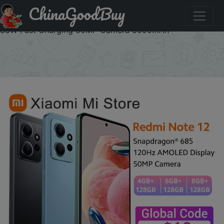
ChinaGoodBuy
Купити по знижці XM10 Global Version Xiaomi Redmi
Note 12 Snapdragon® 685 120Hz AMOLED DotDisplay
33W Fast Charging 50MP Camera 5000mAh
×