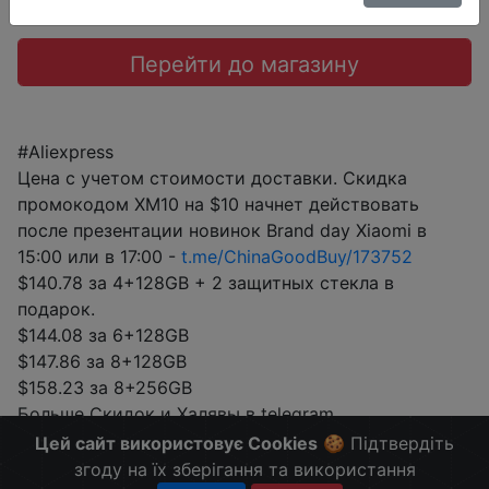
Перейти до магазину
#Aliexpress
Цена с учетом стоимости доставки. Скидка
промокодом XM10 на $10 начнет действовать
после презентации новинок Brand day Xiaomi в
15:00 или в 17:00 -
t.me/ChinaGoodBuy/173752
$140.78 за 4+128GB + 2 защитных стекла в
подарок.
$144.08 за 6+128GB
$147.86 за 8+128GB
$158.23 за 8+256GB
Больше Скидок и Халявы в telegram
t.me/%2B8jHVizJO6XY3M2Qy
Цей сайт використовує Cookies
🍪 Підтвердіть
згоду на їх зберігання та використання