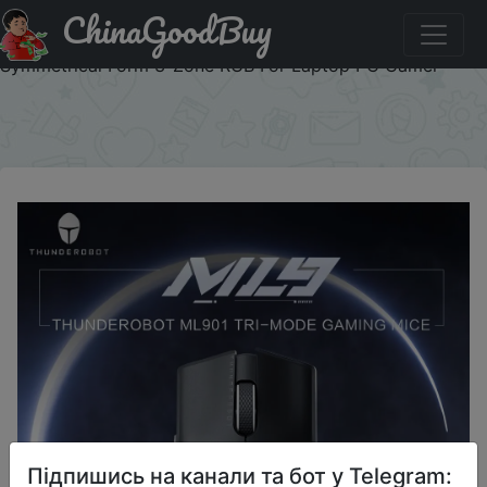
ChinaGoodBuy
Придбати по акціи Thunderobot ML901 Wireless Gaming
Mouse PAW3395 26000DPI 650IPS Nordic MCU
Symmetrical Form 3-Zone RGB For Laptop PC Gamer
×
Підпишись на канали та бот у Telegram: