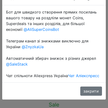
Бот для швидкого створення прямих посилань
вашого товару на роздліли монет Coins,
Superdeals та інших розділів, для більшої
економії
@AliSuperCoinsBot
2023-09-25
Thunderobot ML901 Wireless
Телеграм канал зі знижками виключно для
Gaming Mouse PAW3395 26000DPI
України
@ZnyzkaUa
650IPS Nordic MCU Symmetrical
Автоматичний збирач знижок з різних джерел
Form 3-Zone RGB For Laptop PC
@SaleStack
Gamer
Чат спільноти Aliexpress Україна
Чат Аліекспресс
$19.91
закрити
Sale