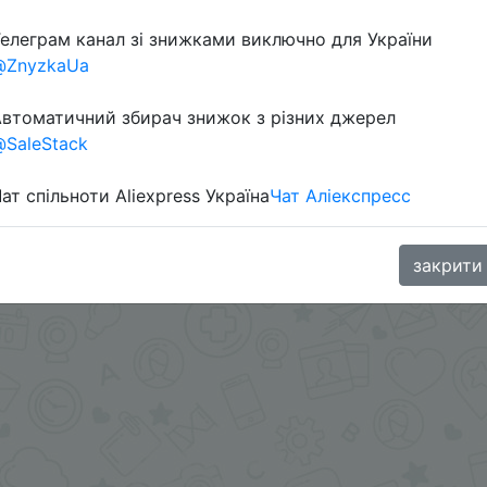
елеграм канал зі знижками виключно для України
@ZnyzkaUa
втоматичний збирач знижок з різних джерел
SaleStack
ат спільноти Aliexpress Україна
Чат Аліекспресс
aGoodBuy
закрити