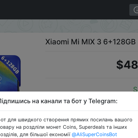
Xiaomi Mi MIX 3 6+128GB
$48
S
Підпишись на канали та бот у Telegram:
от для швидкого створення прямих посилань вашого
Перейти 
овару на роздліли монет Coins, Superdeals та інших
озділів, для більшої економії
@AliSuperCoinsBot