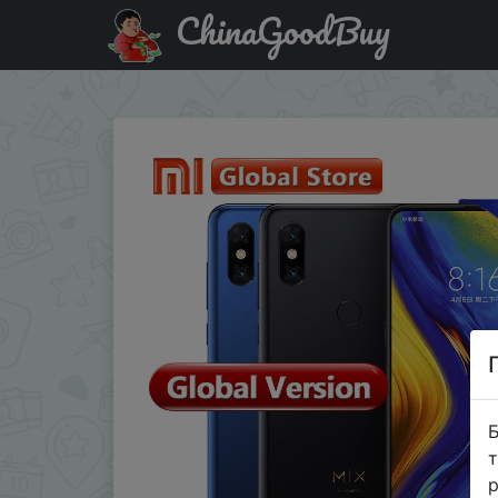
ChinaGoodBuy
Придбати Xiaomi Mi MIX 3 6+128GB Глобальная версия.
Б
т
р