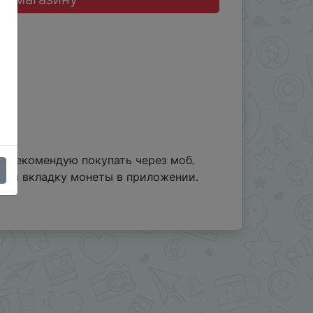
. Рекомендую покупать через моб.
ерез вкладку монеты в приложении.