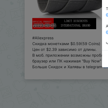
Т
2023-09-25
А
@
#Aliexpress
Ч
Скидка монетками $0.59(59 Coins)
Цен от $2.39 зависимо от длины.
В моб. приложении возможны проблем
браузер или ПК нажимая "Buy Now" для
Больше Скидок и Халявы в telegram
t