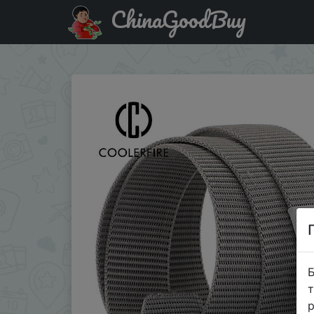
ChinaGoodBuy
Акція на Belts Men and Women Nylon Webbing Tactical Mil
Б
т
р