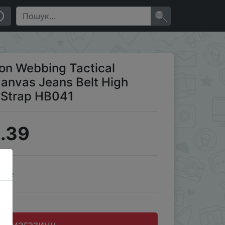
y Waist Fabric Strap HB041
×
on Webbing Tactical
Canvas Jeans Belt High
c Strap HB041
.39
ale
до магазину