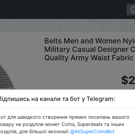
itary Casual Designer Canvas Jeans Belt High Quality Arm
Belts Men and Women Nyl
Military Casual Designer 
Quality Army Waist Fabri
$2
Підпишись на канали та бот у Telegram:
S
от для швидкого створення прямих посилань вашого
овару на роздліли монет Coins, Superdeals та інших
озділів, для більшої економії
@AliSuperCoinsBot
Перейти 