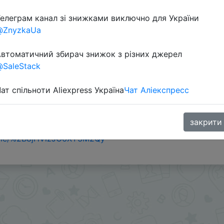
елеграм канал зі знижками виключно для України
@ZnyzkaUa
втоматичний збирач знижок з різних джерел
SaleStack
ат спільноти Aliexpress Україна
Чат Аліекспресс
ы с применением/списанием монет в таком количестве
закрити
 применения монет как в посте, либо искать скидки ч
.me/%2B8jHVizJO6XY3M2Qy