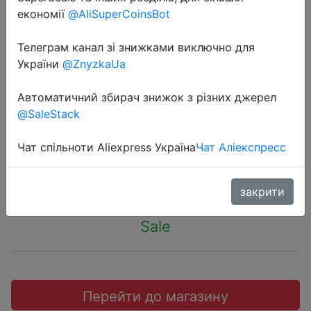
економії
@AliSuperCoinsBot
Телеграм канал зі знижками виключно для
України
@ZnyzkaUa
2019-02-07
Xiaomi 70Mai GPS модуль для
Автоматичний збирач знижок з різних джерел
@SaleStack
XIAOMI 70mai Dash Cam Pro
Чат спільноти Aliexpress Україна
Чат Аліекспресс
$14.99
закрити
Sale
Перейти до магазину