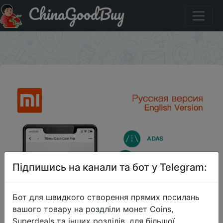
ChinaGoodBuy
Знижка на Xiaomi 70Mai GPS модуль для XIAOMI 70mai
Dash Cam Pro
×
Підпишись на канали та бот у Telegram:
Бот для швидкого створення прямих посилань
вашого товару на роздліли монет Coins,
Superdeals та інших розділів, для більшої