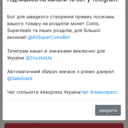
Бот для швидкого створення прямих посилань
вашого товару на роздліли монет Coins,
Superdeals та інших розділів, для більшої
2023-09-21
економії
@AliSuperCoinsBot
Sports Car Assemble Your Own 3D
Metal Puzzle - DIY High Difficulty
Телеграм канал зі знижками виключно для
Hand-assembled Model!
України
@ZnyzkaUa
Автоматичний збирач знижок з різних джерел
$2.32
@SaleStack
Чат спільноти Aliexpress Україна
Чат Аліекспресс
Sale
закрити