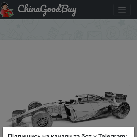
ChinaGoodBuy
Знижка на Sports Car Assemble Your Own 3D Metal
Puzzle - DIY High Difficulty Hand-assembled Model!
×
Підпишись на канали та бот у Telegram: