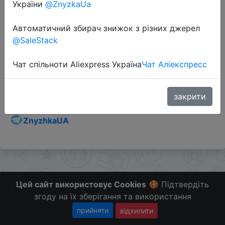
України
@ZnyzkaUa
Автоматичний збирач знижок з різних джерел
@SaleStack
Перейти до магазину
Чат спільноти Aliexpress Україна
Чат Аліекспресс
Додаткова інформація відсутня.
Слідкуйте за знижками на мобільному, в телеграм
закрити
каналі:
ZnyzhkaUA
Цей сайт використовує Cookies
🍪 Підтвердіть
згоду на їх зберігання та використання
прийняти
відхилити