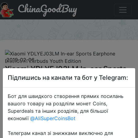
ChinaGoodBuy
Придбати по знижці GBXYXNKP01 Xiaomi YDLYEJ03LM
In-ear Sports Earphone Bluetooth Earbuds Youth Edition
×
2019-02-06
Xiaomi YDLYEJ03LM In-ear Sports
Earphone Bluetooth Earbuds Youth
Підпишись на канали та бот у Telegram:
Edition
Бот для швидкого створення прямих посилань
вашого товару на роздліли монет Coins,
$16.99
Superdeals та інших розділів, для більшої
економії
@AliSuperCoinsBot
Телеграм канал зі знижками виключно для
Промокод:
"GBXYXNKP01"