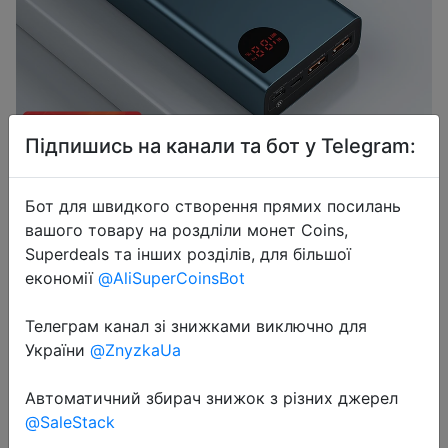
Підпишись на канали та бот у Telegram:
2023-09-20
Baseus 22.5W/65W Power Bank
Бот для швидкого створення прямих посилань
20000mAh Portable Powerbank
вашого товару на роздліли монет Coins,
Quick Charge QC 4.0 3.0 Fast
Superdeals та інших розділів, для більшої
Charging Charger Poverbank For
економії
@AliSuperCoinsBot
iPhone 12 Xiaomi
Телеграм канал зі знижками виключно для
України
@ZnyzkaUa
$37.44
Автоматичний збирач знижок з різних джерел
@SaleStack