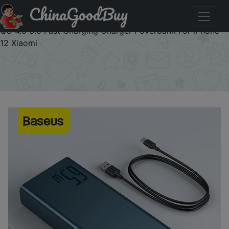
ChinaGoodBuy
Придбати по знижці 4RV477Z5BRDF Baseus 22.5W/65W
Power Bank 20000mAh Portable Powerbank Quick Charge
QC 4.0 3.0 Fast Charging Charger Poverbank For iPhone
12 Xiaomi
×