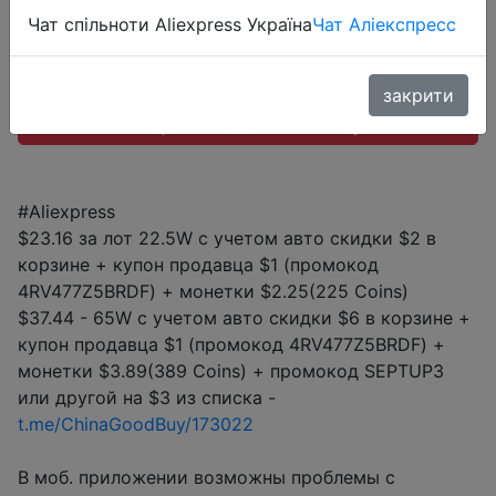
Промокод:
"4RV477Z5BRDF"
Чат спільноти Aliexpress Україна
Чат Аліекспресс
закрити
Перейти до магазину
#Aliexpress
$23.16 за лот 22.5W с учетом авто скидки $2 в
корзине + купон продавца $1 (промокод
4RV477Z5BRDF) + монетки $2.25(225 Coins)
$37.44 - 65W с учетом авто скидки $6 в корзине +
купон продавца $1 (промокод 4RV477Z5BRDF) +
монетки $3.89(389 Coins) + промокод SEPTUP3
или другой на $3 из списка -
t.me/ChinaGoodBuy/173022
В моб. приложении возможны проблемы с