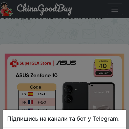
ChinaGoodBuy
Код на знижку 930 Global Version ASUS Zenfone 10 5G
Snapdragon 8 Gen 2 5.9" 144Hz AMOLED Screen 30W
Fast Charging 50MP Dual Cameras Zenfone 10z
×
Підпишись на канали та бот у Telegram: