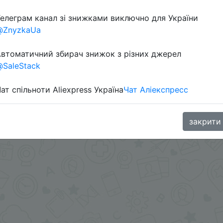
елеграм канал зі знижками виключно для України
@ZnyzkaUa
втоматичний збирач знижок з різних джерел
SaleStack
ат спільноти Aliexpress Україна
Чат Аліекспресс
.me/%2B8jHVizJO6XY3M2Qy
закрити