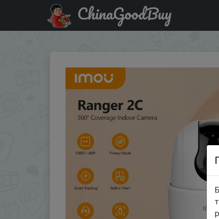
ChinaGoodBuy
Акція на IMOU Ranger 2C 2MP/4MP Home Wifi 360 Camera H
Б
т
р