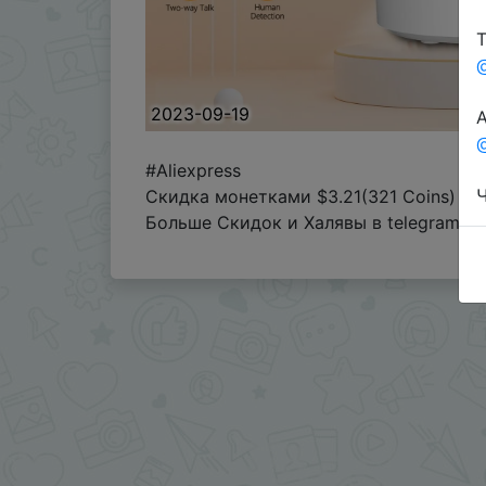
Т
2023-09-19
А
@
#Aliexpress
Ч
Скидка монетками $3.21(321 Coins)
Больше Скидок и Халявы в telegram
t