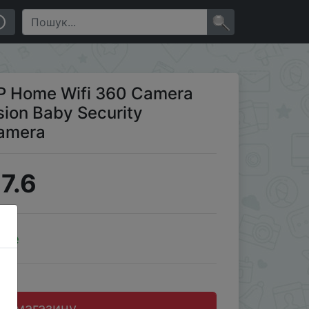
 Wireless IP Camera
×
 Home Wifi 360 Camera
sion Baby Security
Camera
7.6
ale
до магазину