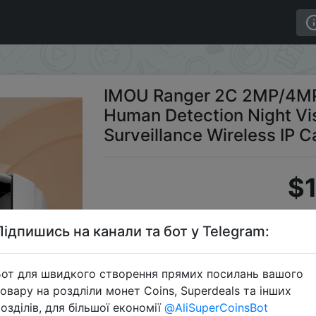
uman Detection Night Vision Baby Security Surveillance
IMOU Ranger 2C 2MP/4MP
Human Detection Night Vi
Surveillance Wireless IP 
$1
Підпишись на канали та бот у Telegram:
S
от для швидкого створення прямих посилань вашого
овару на роздліли монет Coins, Superdeals та інших
озділів, для більшої економії
@AliSuperCoinsBot
Перейти 