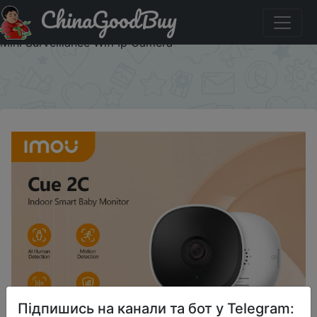
ChinaGoodBuy
Придбати по акціи IMOU Cue 2C 1080P Security Action
Indoor Camera Baby Monitor Night Vision Device Video
Mini Surveillance Wifi Ip Camera
×
Підпишись на канали та бот у Telegram: