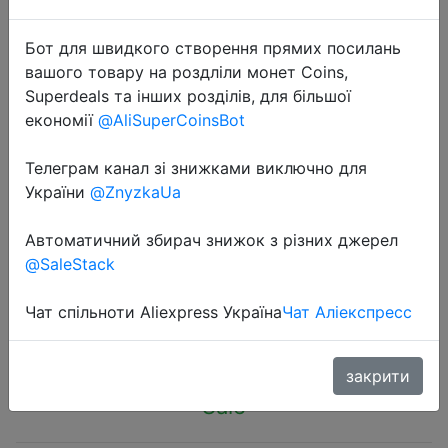
Бот для швидкого створення прямих посилань
вашого товару на роздліли монет Coins,
Superdeals та інших розділів, для більшої
економії
@AliSuperCoinsBot
2023-09-18
IMOU Cue 2C 1080P Security Action
Телеграм канал зі знижками виключно для
Indoor Camera Baby Monitor Night
України
@ZnyzkaUa
Vision Device Video Mini
Автоматичний збирач знижок з різних джерел
Surveillance Wifi Ip Camera
@SaleStack
Чат спільноти Aliexpress Україна
Чат Аліекспресс
$13.19
закрити
Sale