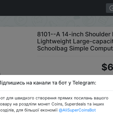
ghtweight Large-capacity Leisure Student Schoolbag Sim
8101--A 14-inch Shoulde
Lightweight Large-capacit
Schoolbag Simple Comput
$6
Підпишись на канали та бот у Telegram:
S
от для швидкого створення прямих посилань вашого
овару на роздліли монет Coins, Superdeals та інших
озділів, для більшої економії
@AliSuperCoinsBot
Перейти 