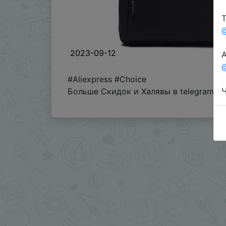
Т
2023-09-12
А
@
#Aliexpress #Choice
Ч
Больше Скидок и Халявы в telegram
t