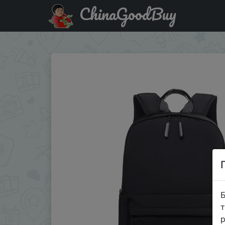
ChinaGoodBuy
Акція на 8101--A 14-inch Shoulder Bag Men And Women Li
Б
т
р