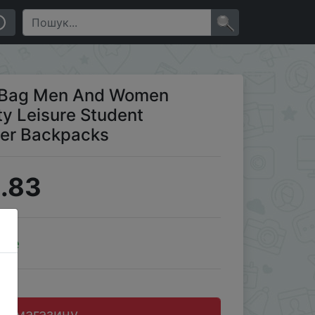
ple Computer Backpacks
×
r Bag Men And Women
y Leisure Student
er Backpacks
.83
ale
до магазину