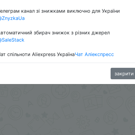
елеграм канал зі знижками виключно для України
@ZnyzkaUa
втоматичний збирач знижок з різних джерел
SaleStack
ат спільноти Aliexpress Україна
Чат Аліекспресс
.me/%2B8jHVizJO6XY3M2Qy
закрити