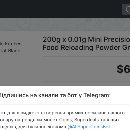
ale Kitchen Food Reloading Powder Grain Jewelry Carat Bl
200g x 0.01g Mini Precisio
Food Reloading Powder Gr
$6
S
Підпишись на канали та бот у Telegram:
от для швидкого створення прямих посилань вашого
овару на роздліли монет Coins, Superdeals та інших
Перейти 
озділів, для більшої економії
@AliSuperCoinsBot