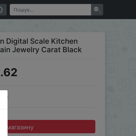
ack
×
n Digital Scale Kitchen
ain Jewelry Carat Black
.62
ale
до магазину