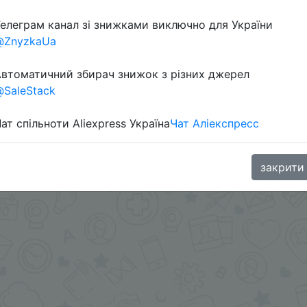
елеграм канал зі знижками виключно для України
@ZnyzkaUa
aGoodBuy
втоматичний збирач знижок з різних джерел
SaleStack
ат спільноти Aliexpress Україна
Чат Аліекспресс
закрити