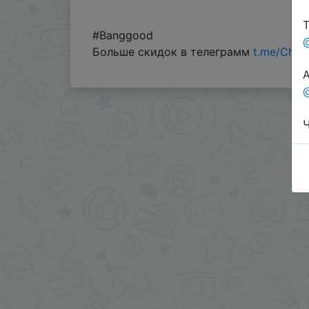
Т
#Banggood
Больше скидок в телеграмм
t.me/Chin
А
@
Ч