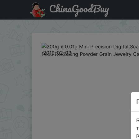
ChinaGoodBuy
Придбати по акціи 200g x 0.01g Mini Precision Digital Sc
2019-02-03
Б
т
р