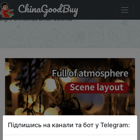
ChinaGoodBuy
Придбати по акціи LED Colored Lamp Flashing Light
String Light Chain Light Starry Ball Lighting Chain Star
Light Christmas Small Colored
×
Підпишись на канали та бот у Telegram: