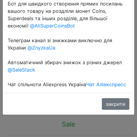
Бот для швидкого створення прямих посилань
вашого товару на роздліли монет Coins,
Superdeals та інших розділів, для більшої
економії
@AliSuperCoinsBot
Телеграм канал зі знижками виключно для
2023-09-11
України
@ZnyzkaUa
LED Colored Lamp Flashing Light
String Light Chain Light Starry Ball
Автоматичний збирач знижок з різних джерел
Lighting Chain Star Light Christmas
@SaleStack
Small Colored
Чат спільноти Aliexpress Україна
Чат Аліекспресс
$2.03
закрити
Sale