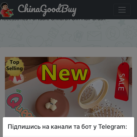
ChinaGoodBuy
Придбати по знижці New Mini Bear Foldable Head
Massager Cartoon Air Bag Hair Comb Anti Static Styling
Accessories Portable Children Girl Hair Brush
×
Підпишись на канали та бот у Telegram: