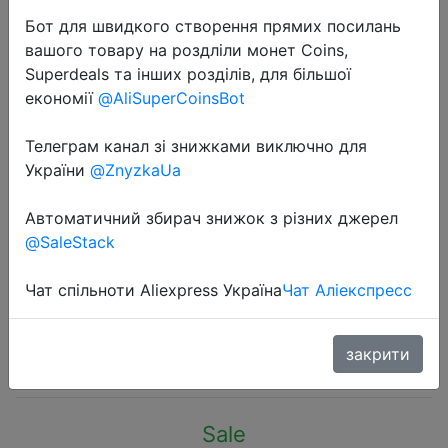
Бот для швидкого створення прямих посилань
вашого товару на роздліли монет Coins,
Superdeals та інших розділів, для більшої
економії
@AliSuperCoinsBot
2023-09-11
Телеграм канал зі знижками виключно для
New Mini Bear Foldable Head
України
@ZnyzkaUa
Massager Cartoon Air Bag Hair
Автоматичний збирач знижок з різних джерел
Comb Anti Static Styling
@SaleStack
Accessories Portable Children Girl
Hair Brush
Чат спільноти Aliexpress Україна
Чат Аліекспресс
$0.89
закрити
Sale