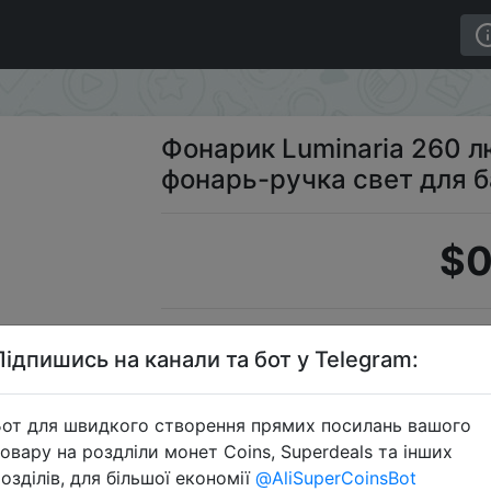
фонарь-ручка свет для батареек ААА
Фонарик Luminaria 260 
фонарь-ручка свет для 
$0
S
Підпишись на канали та бот у Telegram:
от для швидкого створення прямих посилань вашого
овару на роздліли монет Coins, Superdeals та інших
Перейти 
озділів, для більшої економії
@AliSuperCoinsBot