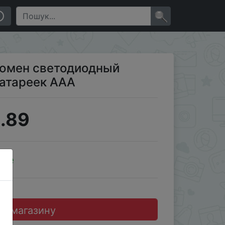
×
люмен светодиодный
батареек ААА
.89
ale
до магазину