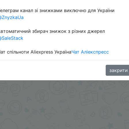
елеграм канал зі знижками виключно для України
@ZnyzkaUa
втоматичний збирач знижок з різних джерел
SaleStack
ат спільноти Aliexpress Україна
Чат Аліекспресс
aGoodBuy
закрити