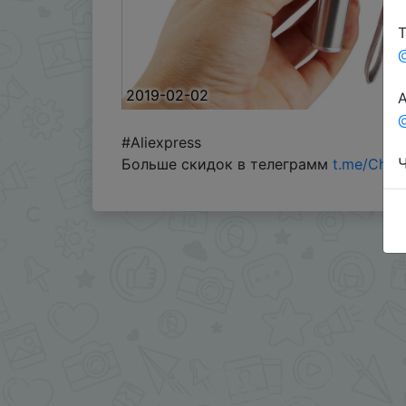
Т
2019-02-02
А
@
#Aliexpress
Ч
Больше скидок в телеграмм
t.me/Chin