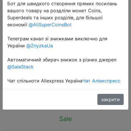
Бот для швидкого створення прямих посилань
вашого товару на роздліли монет Coins,
Superdeals та інших розділів, для більшої
економії
@AliSuperCoinsBot
Телеграм канал зі знижками виключно для
2023-09-11
України
@ZnyzkaUa
WILLED 2 Pack Motion Sensor
Cabinet Light Battery Display 60
Автоматичний збирач знижок з різних джерел
LED Touch Light Bar Wireless
@SaleStack
Rechargeable Battery Night Light
Чат спільноти Aliexpress Україна
Чат Аліекспресс
$8.01
закрити
Sale