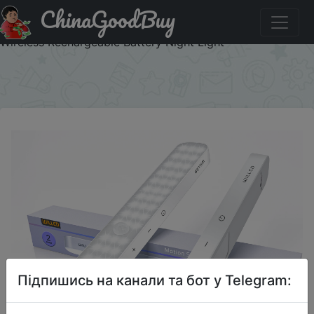
ChinaGoodBuy
Придбати по знижці WILLED 2 Pack Motion Sensor
Cabinet Light Battery Display 60 LED Touch Light Bar
Wireless Rechargeable Battery Night Light
×
Підпишись на канали та бот у Telegram: