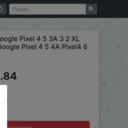
 4A Pixel4 6 7 Pro 5A 6A 3A XL Case
×
oogle Pixel 4 5 3A 3 2 XL
oogle Pixel 4 5 4A Pixel4 6
.84
ale
до магазину