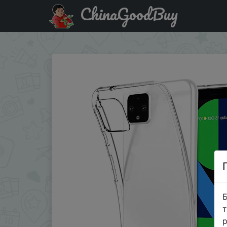
ChinaGoodBuy
Придбати по знижці Clear Soft TPU Case For Google Pixel
Б
т
р