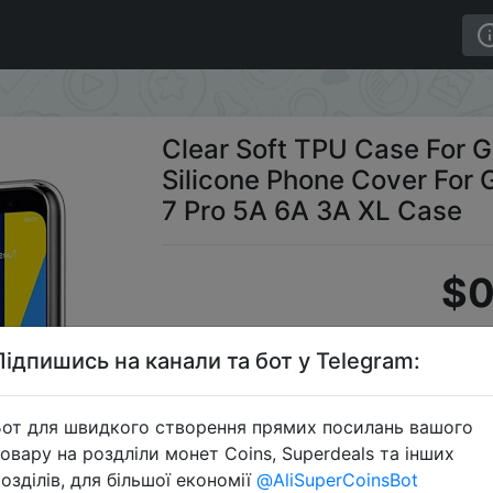
 4 5 3A 3 2 XL Silicone Phone Cover For Google Pixel 4 5
Clear Soft TPU Case For G
Silicone Phone Cover For G
7 Pro 5A 6A 3A XL Case
$0
Підпишись на канали та бот у Telegram:
S
от для швидкого створення прямих посилань вашого
овару на роздліли монет Coins, Superdeals та інших
озділів, для більшої економії
@AliSuperCoinsBot
Перейти 