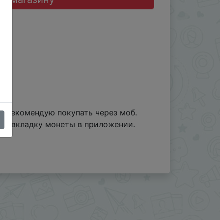
. Рекомендую покупать через моб.
рез вкладку монеты в приложении.