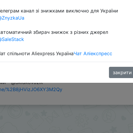
елеграм канал зі знижками виключно для України
@ZnyzkaUa
втоматичний збирач знижок з різних джерел
SaleStack
ат спільноти Aliexpress Україна
Чат Аліекспресс
фонов Google Pixel.
ы с применением/списанием монет в таком количестве
закрити
 применения монет как в посте, или искать скидки че
ми - @Skidkovozik
.me/%2B8jHVizJO6XY3M2Qy