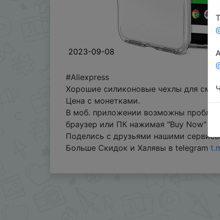
Т
2023-09-08
А
@
#Aliexpress
Ч
Хорошие силиконовые чехлы для смарт
Цена с монетками.
В моб. приложении возможны проблем
браузер или ПК нажимая "Buy Now" для
Поделись с друзьями нашими сервиса
Больше Скидок и Халявы в telegram
t