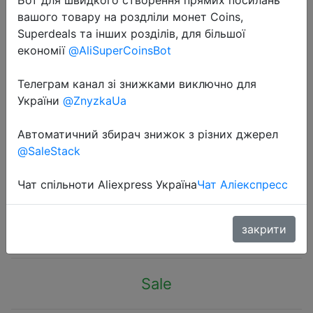
вашого товару на роздліли монет Coins,
Superdeals та інших розділів, для більшої
економії
@AliSuperCoinsBot
Телеграм канал зі знижками виключно для
2023-09-08
України
@ZnyzkaUa
Xiaomi Wireless Mouse Lite 2
2.4GHz 1000DPI Ergonomic Optical
Автоматичний збирач знижок з різних джерел
@SaleStack
Portable Computer Mouse Easy to
carry gaming Mouses
Чат спільноти Aliexpress Україна
Чат Аліекспресс
$6.43
закрити
Sale