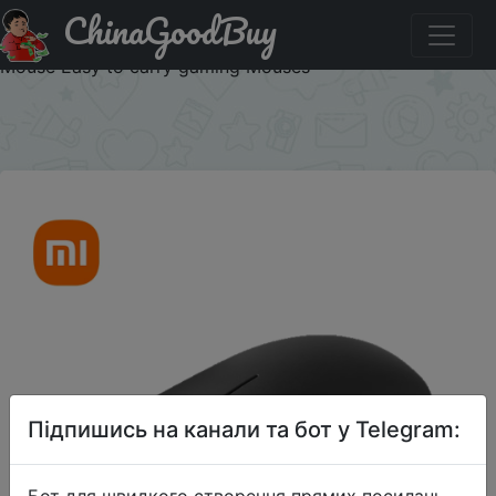
ChinaGoodBuy
Купити на розпродажі Xiaomi Wireless Mouse Lite 2
2.4GHz 1000DPI Ergonomic Optical Portable Computer
Mouse Easy to carry gaming Mouses
×
Підпишись на канали та бот у Telegram:
Бот для швидкого створення прямих посилань