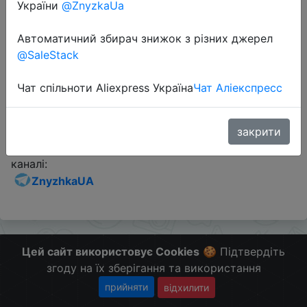
України
@ZnyzkaUa
Промокод:
"x9d240"
Автоматичний збирач знижок з різних джерел
@SaleStack
Перейти до магазину
Чат спільноти Aliexpress Україна
Чат Аліекспресс
Додаткова інформація відсутня.
закрити
Слідкуйте за знижками на мобільному, в телеграм
каналі:
ZnyzhkaUA
Цей сайт використовує Cookies
🍪 Підтвердіть
згоду на їх зберігання та використання
прийняти
відхилити