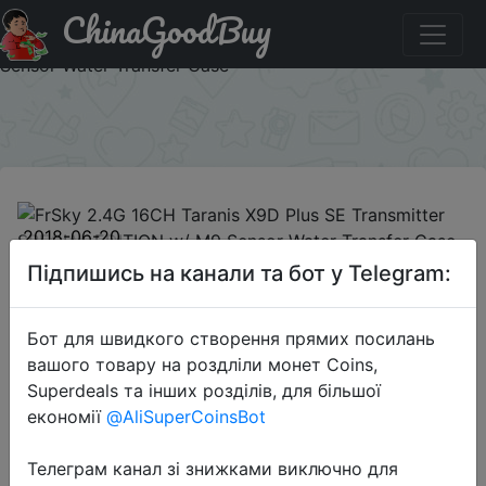
ChinaGoodBuy
Паридбати з промокодом x9d240 FrSky 2.4G 16CH
Taranis X9D Plus SE Transmitter SPECIAL EDITION w/ M9
Sensor Water Transfer Case
×
2018-06-20
FrSky 2.4G 16CH Taranis X9D Plus
Підпишись на канали та бот у Telegram:
SE Transmitter SPECIAL EDITION w/
M9 Sensor Water Transfer Case
Бот для швидкого створення прямих посилань
вашого товару на роздліли монет Coins,
Superdeals та інших розділів, для більшої
$240.24
економії
@AliSuperCoinsBot
Телеграм канал зі знижками виключно для