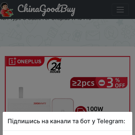
ChinaGoodBuy
Придбати по акціи Oneplus 100W Dual Port SuperVOOC
Charger USB A USB C Type Fast Charger PD 45W Ourput
10A Type C Cable For Oneplus 11 10 Pro
×
Підпишись на канали та бот у Telegram: