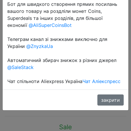
Бот для швидкого створення прямих посилань
вашого товару на роздліли монет Coins,
Superdeals та інших розділів, для більшої
економії
@AliSuperCoinsBot
Телеграм канал зі знижками виключно для
2023-09-06
України
@ZnyzkaUa
Oneplus 100W Dual Port
SuperVOOC Charger USB A USB C
Автоматичний збирач знижок з різних джерел
Type Fast Charger PD 45W Ourput
@SaleStack
10A Type C Cable For Oneplus 11 10
Pro
Чат спільноти Aliexpress Україна
Чат Аліекспресс
закрити
$34.57
Sale