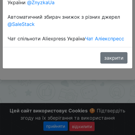
України
@ZnyzkaUa
Перейти до магазину
Автоматичний збирач знижок з різних джерел
@SaleStack
#Aliexpress
Чат спільноти Aliexpress Україна
Чат Аліекспресс
Поделись с друзьями нашими сервисами -
@Skidkovozik
Больше Скидок и Халявы в telegram
закрити
t.me/%2B8jHVizJO6XY3M2Qy
Цей сайт використовує Cookies
🍪 Підтвердіть
згоду на їх зберігання та використання
прийняти
відхилити