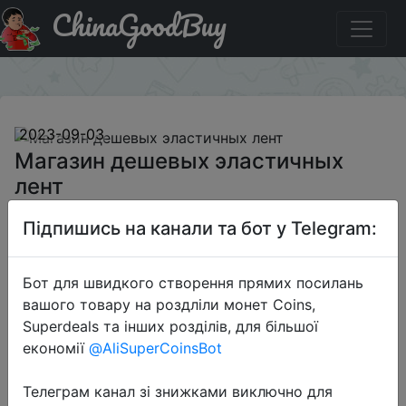
ChinaGoodBuy
Придбати Магазин дешевых эластичных лент
×
2023-09-03
Магазин дешевых эластичных
лент
Підпишись на канали та бот у Telegram:
$0.21
Бот для швидкого створення прямих посилань
вашого товару на роздліли монет Coins,
Sale
Superdeals та інших розділів, для більшої
економії
@AliSuperCoinsBot
Телеграм канал зі знижками виключно для