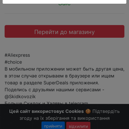
Sale
Перейти до магазину
#Aliexpress
#choice
В мобильном приложении может быть другая цена,
в этом случае открываем в браузере или ищем
товар в разделе SuperDeals приложения.
Поделись с друзьями нашими сервисами -
@Skidkovozik
Больше Скидок и Халявы в telegram
t.me/%2B8jHVizJO6XY3M2Qy
Цей сайт використовує Cookies
🍪 Підтвердіть
згоду на їх зберігання та використання
прийняти
відхилити