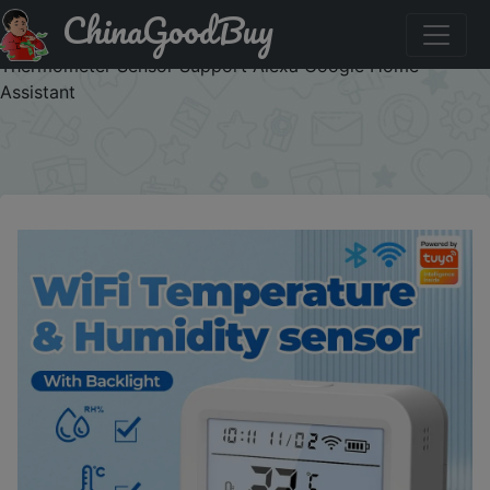
ChinaGoodBuy
Придбати по знижці Tuya New WiFi Temperature
Humidity Sensor Smart Life Backlight Hygrometer
Thermometer Sensor Support Alexa Google Home
Assistant
×