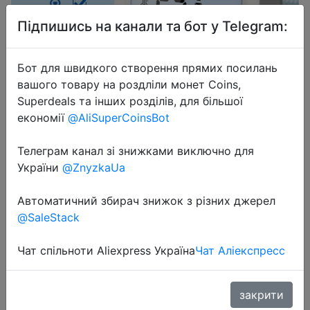
Підпишись на канали та бот у Telegram:
Бот для швидкого створення прямих посилань
вашого товару на роздліли монет Coins,
Superdeals та інших розділів, для більшої
2023-08-31
економії
@AliSuperCoinsBot
Tuya New WiFi Temperature
Humidity Sensor Smart Life
Телеграм канал зі знижками виключно для
України
@ZnyzkaUa
Backlight Hygrometer Thermometer
Sensor Support Alexa Google Home
Автоматичний збирач знижок з різних джерел
Assistant
@SaleStack
Чат спільноти Aliexpress Україна
Чат Аліекспресс
$4.17
закрити