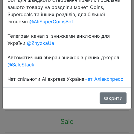
вашого товару на роздліли монет Coins,
Superdeals та інших розділів, для більшої
економії
@AliSuperCoinsBot
Телеграм канал зі знижками виключно для
2023-08-31
України
@ZnyzkaUa
Baseus Car Phone Holder Wireless
Charger Car Charger for Air Vent
Автоматичний збирач знижок з різних джерел
@SaleStack
Mount Fast Charging For iPhone 12
13 14 Support Xiaomi Huawei
Чат спільноти Aliexpress Україна
Чат Аліекспресс
$12.01
закрити
Sale