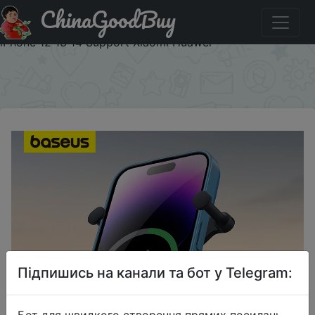
ChinaGoodBuy
Придбати по знижці Baseus Car Phone Holder Wireless
Charger Car Charger for Air Vent Mount Fast Charging For
iPhone 12 13 14 Support Xiaomi Huawei
×
Підпишись на канали та бот у Telegram:
Бот для швидкого створення прямих посилань