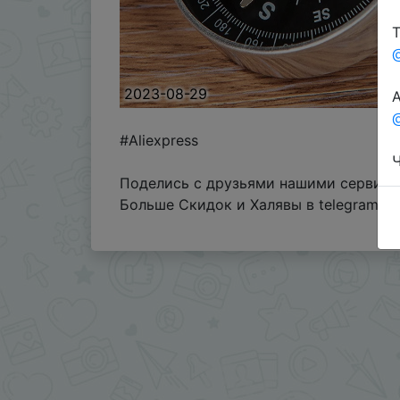
Т
2023-08-29
А
@
#Aliexpress
Ч
Поделись с друзьями нашими сервиса
Больше Скидок и Халявы в telegram
t