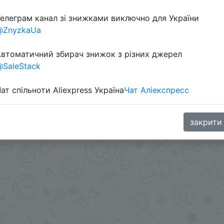
елеграм канал зі знижками виключно для України
@ZnyzkaUa
втоматичний збирач знижок з різних джерел
SaleStack
ат спільноти Aliexpress Україна
Чат Аліекспресс
ми - @Skidkovozik
.me/%2B8jHVizJO6XY3M2Qy
закрити