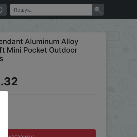
or Adventure Travel Compass
×
ndant Aluminum Alloy
ft Mini Pocket Outdoor
s
.32
ale
до магазину