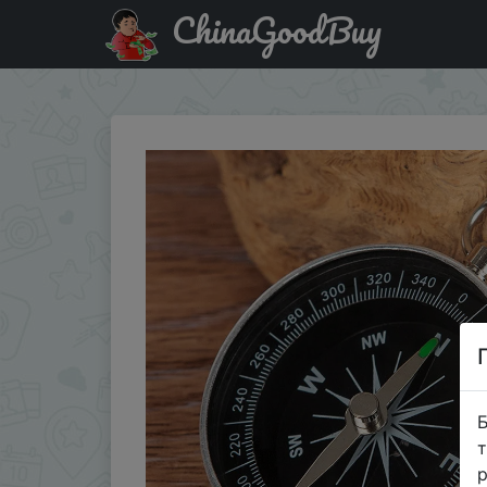
ChinaGoodBuy
Придбати по акціи G44 Compass Keychain Pendant Aluminu
Б
т
р