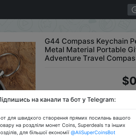
m Alloy Metal Material Portable Gift Mini Pocket Outdo
G44 Compass Keychain Pe
Metal Material Portable Gi
Adventure Travel Compas
$0
Підпишись на канали та бот у Telegram:
S
от для швидкого створення прямих посилань вашого
овару на роздліли монет Coins, Superdeals та інших
озділів, для більшої економії
@AliSuperCoinsBot
Перейти 