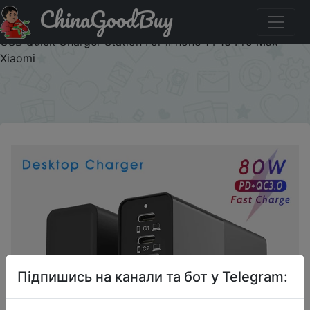
ChinaGoodBuy
Промокод на знижку AC3VPFG2VN4L ILEPO 80W USB
Charger PD QC3.0 Dual Protocol Fast Charge 6 Port Multi
USB Quick Charger Station For iPhone 14 13 Pro Max
Xiaomi
×
Підпишись на канали та бот у Telegram: