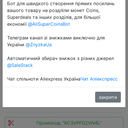
Бот для швидкого створення прямих посилань
вашого товару на роздліли монет Coins,
Superdeals та інших розділів, для більшої
економії
@AliSuperCoinsBot
Телеграм канал зі знижками виключно для
України
@ZnyzkaUa
2023-08-28
ILEPO 80W USB Charger PD QC3.0
Автоматичний збирач знижок з різних джерел
Dual Protocol Fast Charge 6 Port
@SaleStack
Multi USB Quick Charger Station For
iPhone 14 13 Pro Max Xiaomi
Чат спільноти Aliexpress Україна
Чат Аліекспресс
$25.72
закрити
Промокод:
"AC3VPFG2VN4L"