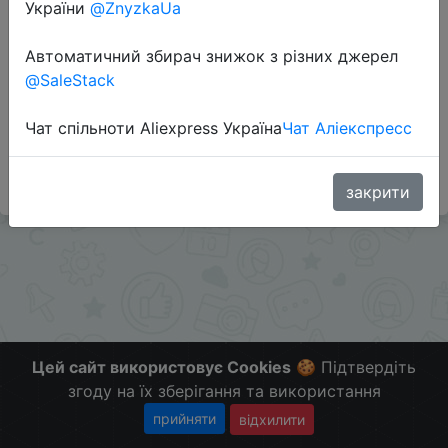
України
@ZnyzkaUa
Автоматичний збирач знижок з різних джерел
Перейти до магазину
@SaleStack
Чат спільноти Aliexpress Україна
Чат Аліекспресс
#Gearbest
Больше скидок в телеграмм
t.me/ChinaGoodBuy
закрити
Цей сайт використовує Cookies
🍪 Підтвердіть
згоду на їх зберігання та використання
прийняти
відхилити