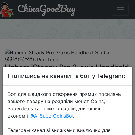
ChinaGoodBuy
Паридбати з промокодом `RC-20%OFF` Hohem iSteady
Pro 3-axis Handheld Gimbal Stabilizer 12h Run Time
×
2019-01-29
Hohem iSteady Pro 3-axis Handheld
Gimbal Stabilizer 12h Run Time
Підпишись на канали та бот у Telegram:
Бот для швидкого створення прямих посилань
$61.59
вашого товару на роздліли монет Coins,
Superdeals та інших розділів, для більшої
економії
@AliSuperCoinsBot
Промокод:
"`RC-20%OFF`"
Телеграм канал зі знижками виключно для