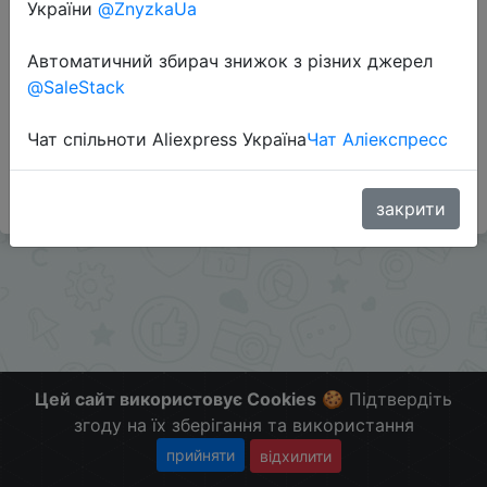
України
@ZnyzkaUa
Автоматичний збирач знижок з різних джерел
Перейти до магазину
@SaleStack
Чат спільноти Aliexpress Україна
Чат Аліекспресс
#Gearbest
Больше скидок в телеграмм
t.me/ChinaGoodBuy
закрити
Цей сайт використовує Cookies
🍪 Підтвердіть
згоду на їх зберігання та використання
прийняти
відхилити