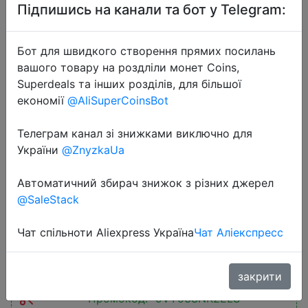
Підпишись на канали та бот у Telegram:
Бот для швидкого створення прямих посилань
вашого товару на роздліли монет Coins,
Superdeals та інших розділів, для більшої
2023-08-17
економії
@AliSuperCoinsBot
UGREEN USB Bluetooth 5.3 5.0
Dongle Adapter for PC Speaker
Телеграм канал зі знижками виключно для
України
@ZnyzkaUa
Wireless Mouse Keyboard Music
Audio Receiver Transmitter
Автоматичний збирач знижок з різних джерел
Bluetooth
@SaleStack
Чат спільноти Aliexpress Україна
Чат Аліекспресс
$3.06
закрити
Промокод:
"9VY53SNK2ELS"