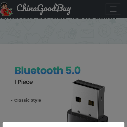
ChinaGoodBuy
Код на знижку 9VY53SNK2ELS UGREEN USB Bluetooth
5.3 5.0 Dongle Adapter for PC Speaker Wireless Mouse
Keyboard Music Audio Receiver Transmitter Bluetooth
×