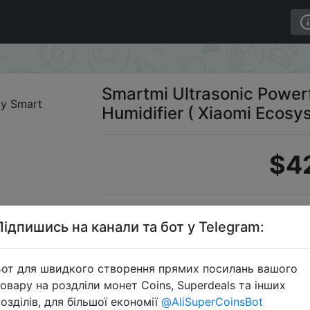
High Spray Smart Humidifier ( Xiaomi Ecosystem Product 
Smartmi Ultrasonic Power
Humidifier ( Xiaomi Ecosy
$4
Промоко
Підпишись на канали та бот у Telegram:
от для швидкого створення прямих посилань вашого
овару на роздліли монет Coins, Superdeals та інших
Перейти 
озділів, для більшої економії
@AliSuperCoinsBot