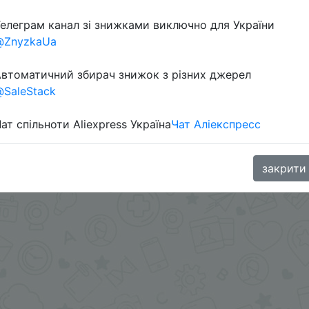
елеграм канал зі знижками виключно для України
@ZnyzkaUa
aGoodBuy
втоматичний збирач знижок з різних джерел
SaleStack
ат спільноти Aliexpress Україна
Чат Аліекспресс
закрити