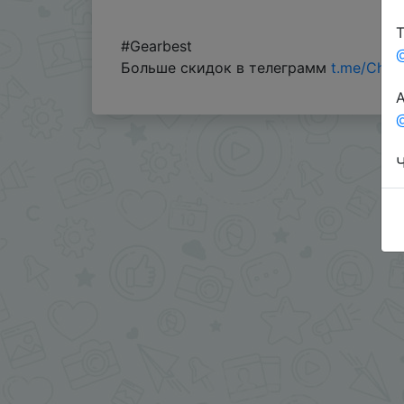
Т
#Gearbest
Больше скидок в телеграмм
t.me/Chin
А
@
Ч