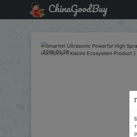
ChinaGoodBuy
Код на знижку GB-15%OFF19 Smartmi Ultrasonic Powerful 
2019-01-28
Б
т
р