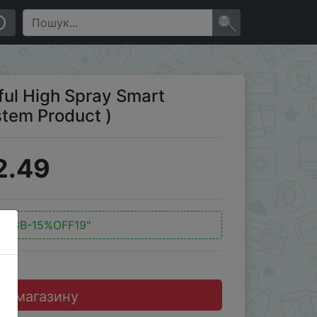
)
×
ful High Spray Smart
stem Product )
2.49
д:
"GB-15%OFF19"
до магазину