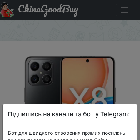
ChinaGoodBuy
Придбати по знижці Смартфон HONOR X8 6+128GB
Midnight Black (5109ACXU) + 3 800 бонусов
×
Підпишись на канали та бот у Telegram:
Бот для швидкого створення прямих посилань