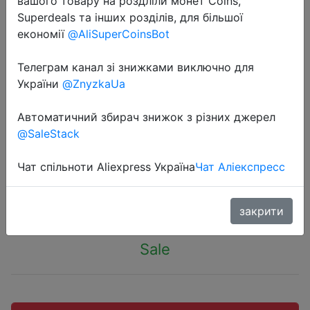
вашого товару на роздліли монет Coins,
Superdeals та інших розділів, для більшої
економії
@AliSuperCoinsBot
Телеграм канал зі знижками виключно для
2023-08-14
України
@ZnyzkaUa
Смартфон HONOR X8 6+128GB
Автоматичний збирач знижок з різних джерел
Midnight Black (5109ACXU) + 3 800
@SaleStack
бонусов
Чат спільноти Aliexpress Україна
Чат Аліекспресс
18999 руб.
закрити
Sale