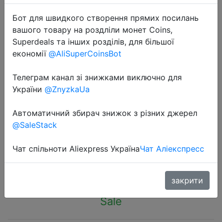
Бот для швидкого створення прямих посилань
вашого товару на роздліли монет Coins,
Superdeals та інших розділів, для більшої
економії
@AliSuperCoinsBot
2023-08-11
Телеграм канал зі знижками виключно для
Polyester Yarn Round Laces Sports
України
@ZnyzkaUa
Shoes Shoe Accessories No Bombs
Hiking Shoe Laces Boots Shoelace
Автоматичний збирач знижок з різних джерел
About 0.4cm Round
@SaleStack
Чат спільноти Aliexpress Україна
Чат Аліекспресс
$0.26
закрити
Sale