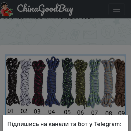
ChinaGoodBuy
Купити на розпродажі Polyester Yarn Round Laces
Sports Shoes Shoe Accessories No Bombs Hiking Shoe
Laces Boots Shoelace About 0.4cm Round
×
Підпишись на канали та бот у Telegram: