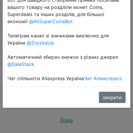
вашого товару на роздліли монет Coins,
Superdeals та інших розділів, для більшої
економії
@AliSuperCoinsBot
Телеграм канал зі знижками виключно для
2023-08-10
України
@ZnyzkaUa
MUCAI H61 Motherboard LGA 1155
Kit Compatible With Intel Core CPUs
Автоматичний збирач знижок з різних джерел
@SaleStack
2nd And 3rd Generations Supports
M.2 NVME SDD
Чат спільноти Aliexpress Україна
Чат Аліекспресс
$24.03
закрити
Sale