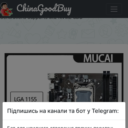
ChinaGoodBuy
Придбати MUCAI H61 Motherboard LGA 1155 Kit
Compatible With Intel Core CPUs 2nd And 3rd
Generations Supports M.2 NVME SDD
×
Підпишись на канали та бот у Telegram:
Бот для швидкого створення прямих посилань