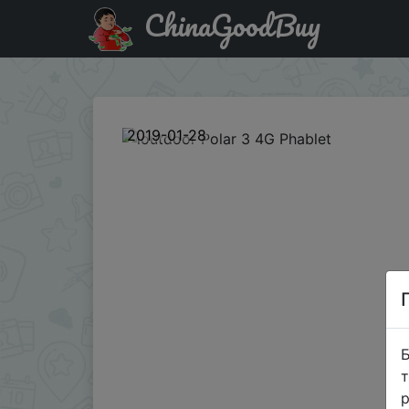
ChinaGoodBuy
Промокод на знижку `GB$IDPL3 ` ioutdoor Polar 3 4G Ph
2019-01-28
Б
т
р