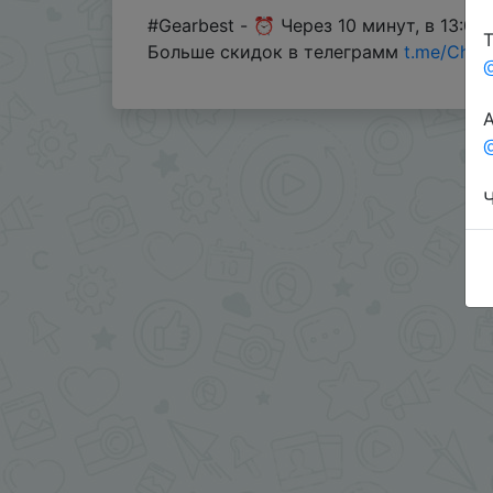
#Gearbest - ⏰ Через 10 минут, в 13:00
Т
Больше скидок в телеграмм
t.me/Chin
А
@
Ч