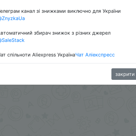
 по МСК первые 7 штук.
елеграм канал зі знижками виключно для України
aGoodBuy
@ZnyzkaUa
втоматичний збирач знижок з різних джерел
SaleStack
ат спільноти Aliexpress Україна
Чат Аліекспресс
закрити