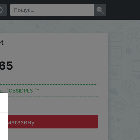
×
et
65
д:
"`GB$IDPL3 `"
до магазину