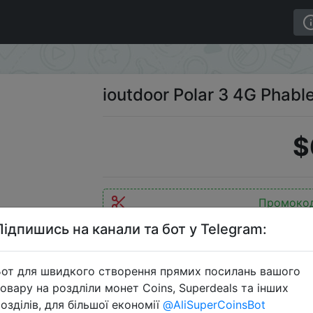
ablet
ioutdoor Polar 3 4G Phabl
$
Промоко
Підпишись на канали та бот у Telegram:
от для швидкого створення прямих посилань вашого
Перейти 
овару на роздліли монет Coins, Superdeals та інших
озділів, для більшої економії
@AliSuperCoinsBot