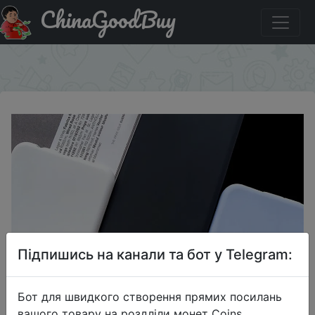
ChinaGoodBuy
Придбати Чехлы для смартфонов Xiaomi на выбор.
Большой диапазон моделей.
×
Підпишись на канали та бот у Telegram:
Бот для швидкого створення прямих посилань
вашого товару на роздліли монет Coins,