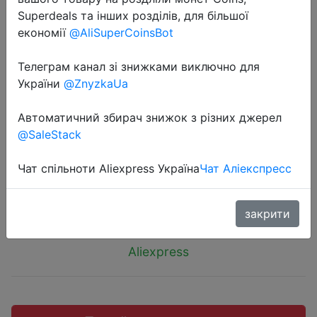
Superdeals та інших розділів, для більшої
економії
@AliSuperCoinsBot
Телеграм канал зі знижками виключно для
2019-01-27
України
@ZnyzkaUa
Чехлы для смартфонов Xiaomi на
Автоматичний збирач знижок з різних джерел
выбор. Большой диапазон
@SaleStack
моделей.
Чат спільноти Aliexpress Україна
Чат Аліекспресс
$0.89
закрити
Aliexpress