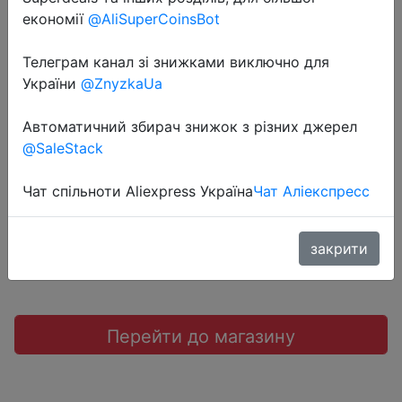
економії
@AliSuperCoinsBot
Телеграм канал зі знижками виключно для
2018-06-19
України
@ZnyzkaUa
RIWA RA-555B триммер для носа.
Автоматичний збирач знижок з різних джерел
@SaleStack
$0.5
Чат спільноти Aliexpress Україна
Чат Аліекспресс
JD коллекция
закрити
Перейти до магазину