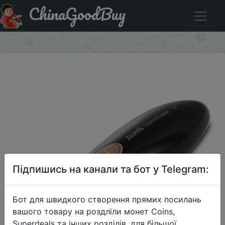
ChinaGoodBuy
Акція на RIWA RA-555B триммер для носа.
×
Підпишись на канали та бот у Telegram:
Бот для швидкого створення прямих посилань
вашого товару на роздліли монет Coins,
Superdeals та інших розділів, для більшої