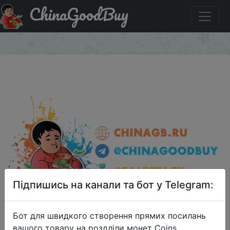
ChinaGoodBuy
Акція на Наш Instagram. (Это тестовое сообщение).
×
Підпишись на канали та бот у Telegram:
Бот для швидкого створення прямих посилань
вашого товару на роздліли монет Coins,