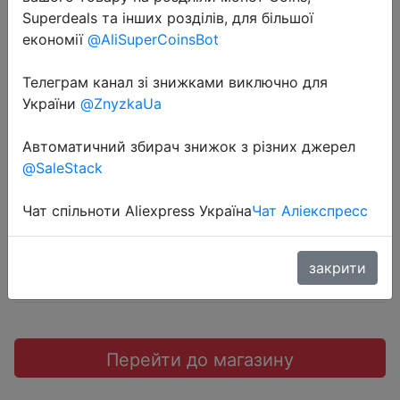
Superdeals та інших розділів, для більшої
економії
@AliSuperCoinsBot
2019-01-27
Телеграм канал зі знижками виключно для
Наш Instagram. (Это тестовое
України
@ZnyzkaUa
сообщение).
Автоматичний збирач знижок з різних джерел
@SaleStack
$1
Чат спільноти Aliexpress Україна
Чат Аліекспресс
закрити
Instagram
Перейти до магазину