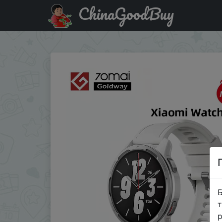
ChinaGoodBuy
Придбати по акціи Xiaomi Watch S1 Active Global Versi
Б
т
р