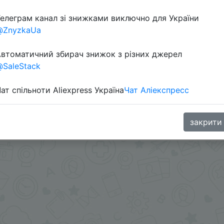
елеграм канал зі знижками виключно для України
@ZnyzkaUa
втоматичний збирач знижок з різних джерел
SaleStack
ат спільноти Aliexpress Україна
Чат Аліекспресс
ми - @Skidkovozik
.me/%2B8jHVizJO6XY3M2Qy
закрити