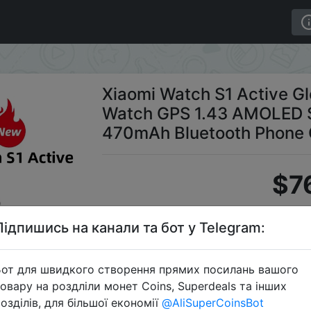
on Mi Smart Watch GPS 1.43 AMOLED Screen Blood Oxygen
Xiaomi Watch S1 Active Gl
Watch GPS 1.43 AMOLED 
470mAh Bluetooth Phone 
$7
Підпишись на канали та бот у Telegram:
S
от для швидкого створення прямих посилань вашого
овару на роздліли монет Coins, Superdeals та інших
озділів, для більшої економії
@AliSuperCoinsBot
Перейти 