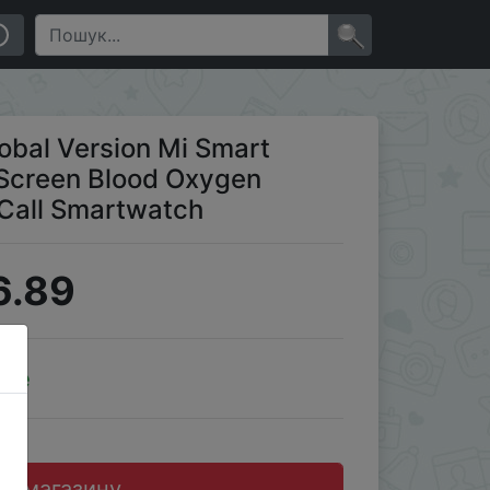
 470mAh Bluetooth Phone Call Smartwatch
×
obal Version Mi Smart
Screen Blood Oxygen
Call Smartwatch
6.89
ale
до магазину