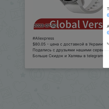
Т
2023-07-30
А
@
#Aliexpress
Ч
$80.05 - цена с доставкой в Украину
Поделись с друзьями нашими сервиса
Больше Скидок и Халявы в telegram
t