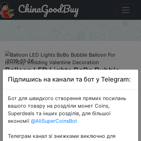
ChinaGoodBuy
Придбати Balloon LED Lights BoBo Bubble Balloon For
Birthday Wedding Valentine Decoration
×
2019-01-26
Balloon LED Lights BoBo Bubble
Balloon For Birthday Wedding
Підпишись на канали та бот у Telegram:
Valentine Decoration
Бот для швидкого створення прямих посилань
вашого товару на роздліли монет Coins,
$1.98
Superdeals та інших розділів, для більшої
економії
@AliSuperCoinsBot
Sale
Телеграм канал зі знижками виключно для