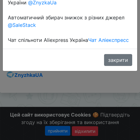
України
@ZnyzkaUa
Автоматичний збирач знижок з різних джерел
@SaleStack
Перейти до магазину
Чат спільноти Aliexpress Україна
Чат Аліекспресс
Додаткова інформація відсутня.
Слідкуйте за знижками на мобільному, в телеграм
закрити
каналі:
ZnyzhkaUA
Цей сайт використовує Cookies
🍪 Підтвердіть
згоду на їх зберігання та використання
прийняти
відхилити