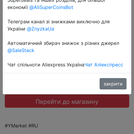
Superdeals та інших розділів, для більшої
економії
@AliSuperCoinsBot
2023-07-26
Телеграм канал зі знижками виключно для
Набор посуды BTrace 2-3 персоны
України
@ZnyzkaUa
Автоматичний збирач знижок з різних джерел
1873 руб.
@SaleStack
Чат спільноти Aliexpress Україна
Чат Аліекспресс
Sale
закрити
Перейти до магазину
#YMarket #RU