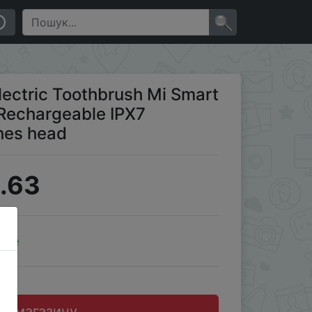
IPX7 Waterproof For Toothbrushes head
×
lectric Toothbrush Mi Smart
 Rechargeable IPX7
hes head
.63
ale
до магазину