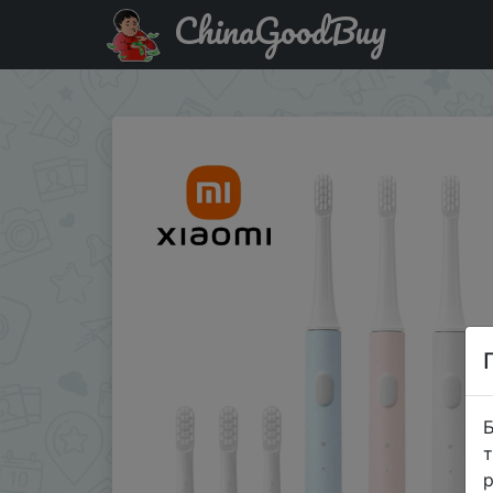
ChinaGoodBuy
Придбати по знижці XIAOMI Mijia T100 Sonic Electric Too
Б
т
р