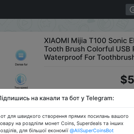
thbrush Mi Smart Tooth Brush Colorful USB Rechargeable 
XIAOMI Mijia T100 Sonic E
Tooth Brush Colorful USB
Waterproof For Toothbrus
$5
Підпишись на канали та бот у Telegram:
S
от для швидкого створення прямих посилань вашого
овару на роздліли монет Coins, Superdeals та інших
озділів, для більшої економії
@AliSuperCoinsBot
Перейти 