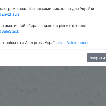
елеграм канал зі знижками виключно для України
@ZnyzkaUa
втоматичний збирач знижок з різних джерел
SaleStack
ат спільноти Aliexpress Україна
Чат Аліекспресс
.me/%2B8jHVizJO6XY3M2Qy
закрити