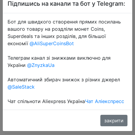
Підпишись на канали та бот у Telegram:
Бот для швидкого створення прямих посилань
вашого товару на роздліли монет Coins,
Superdeals та інших розділів, для більшої
2023-07-25
економії
@AliSuperCoinsBot
Automatic Inductive Soap Dispenser
Foam Washing Phone Smart Hand
Телеграм канал зі знижками виключно для
України
@ZnyzkaUa
Washing Soap Dispenser Alcohol
Spray Dispenser Washing
Автоматичний збирач знижок з різних джерел
@SaleStack
$6.07
Чат спільноти Aliexpress Україна
Чат Аліекспресс
закрити
Sale