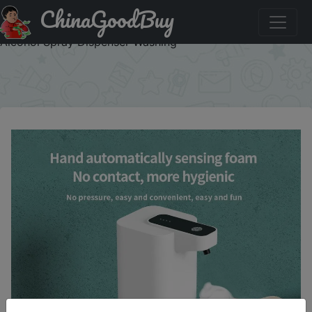
ChinaGoodBuy
Придбати Automatic Inductive Soap Dispenser Foam
Washing Phone Smart Hand Washing Soap Dispenser
Alcohol Spray Dispenser Washing
×