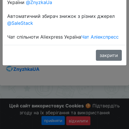
України
@ZnyzkaUa
Автоматичний збирач знижок з різних джерел
@SaleStack
Перейти до магазину
Чат спільноти Aliexpress Україна
Чат Аліекспресс
Додаткова інформація відсутня.
Слідкуйте за знижками на мобільному, в телеграм
закрити
каналі:
ZnyzhkaUA
Цей сайт використовує Cookies
🍪 Підтвердіть
згоду на їх зберігання та використання
прийняти
відхилити