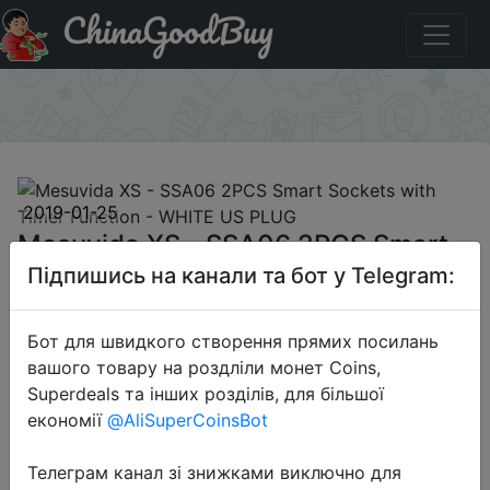
ChinaGoodBuy
Код на знижку GBEBBC018 Mesuvida XS - SSA06 2PCS
Smart Sockets with Timer Function - WHITE US PLUG
×
2019-01-25
Mesuvida XS - SSA06 2PCS Smart
Sockets with Timer Function -
Підпишись на канали та бот у Telegram:
WHITE US PLUG
Бот для швидкого створення прямих посилань
вашого товару на роздліли монет Coins,
$16.99
Superdeals та інших розділів, для більшої
економії
@AliSuperCoinsBot
Телеграм канал зі знижками виключно для
Промокод:
"GBEBBC018"