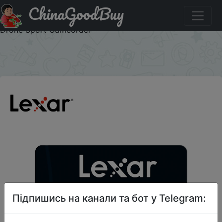
ChinaGoodBuy
Придбати по знижці Lexar Micro SD Card New Original
128GB Memory Card A1 A2 Class10 TF Flash Card for
Drone Sport Camcorder
×
Підпишись на канали та бот у Telegram: