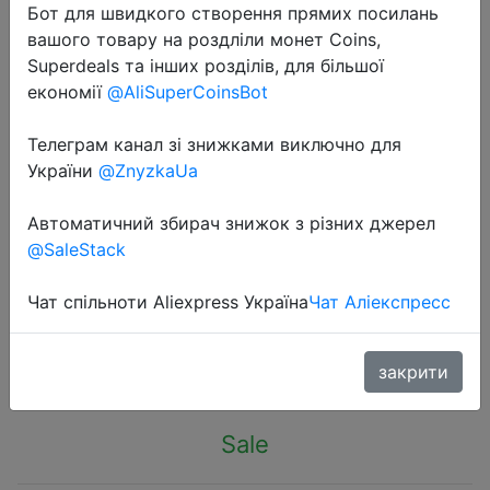
Бот для швидкого створення прямих посилань
вашого товару на роздліли монет Coins,
Superdeals та інших розділів, для більшої
економії
@AliSuperCoinsBot
Телеграм канал зі знижками виключно для
2023-07-18
України
@ZnyzkaUa
Lexar Micro SD Card New Original
128GB Memory Card A1 A2 Class10
Автоматичний збирач знижок з різних джерел
TF Flash Card for Drone Sport
@SaleStack
Camcorder
Чат спільноти Aliexpress Україна
Чат Аліекспресс
$7.96
закрити
Sale