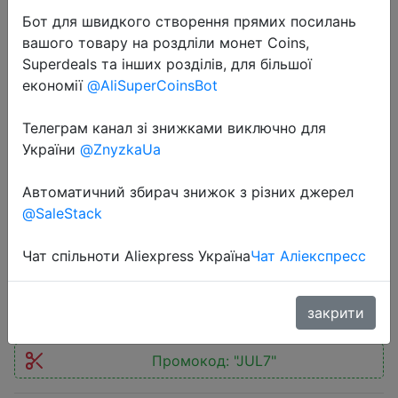
Бот для швидкого створення прямих посилань
вашого товару на роздліли монет Coins,
Superdeals та інших розділів, для більшої
економії
@AliSuperCoinsBot
2023-07-10
Телеграм канал зі знижками виключно для
Logitech MX Keys Wireless
України
@ZnyzkaUa
Keyboard Bluetooth Office 104 Key
Автоматичний збирач знижок з різних джерел
Charging Backlit Ultra-thin Mute
@SaleStack
Portable Business For PC Laptop
Чат спільноти Aliexpress Україна
Чат Аліекспресс
$76.68
закрити
Промокод:
"JUL7"