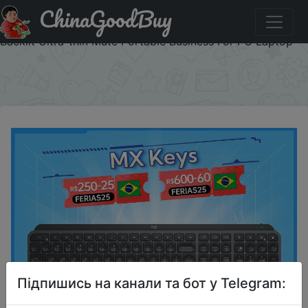
ChinaGoodBuy
Паридбати з промокодом JUL7 Logitech MX Keys
Wireless Keyboard Bluetooth Office 104 Key Charging
Backlit Ultra-thin Mute Portable Business For PC Laptop
×
Підпишись на канали та бот у Telegram: